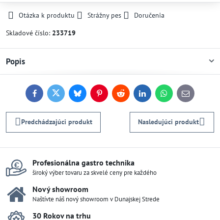
Otázka k produktu
Strážny pes
Doručenia
Skladové číslo:
233719
Popis
Facebook
Twitter
Bluesky
Pinterest
Reddit
LinkedIn
WhatsApp
E-
mail
Predchádzajúci produkt
Nasledujúci produkt
Profesionálna gastro technika
široký výber tovaru za skvelé ceny pre každého
Nový showroom
Naštívte náš nový showroom v Dunajskej Strede
30 Rokov na trhu