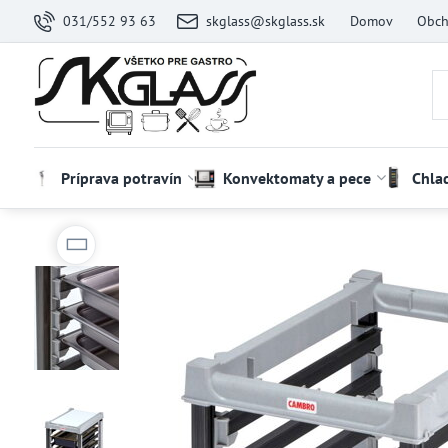
031/552 93 63
skglass@skglass.sk
Domov
Obch
Príprava potravín
Konvektomaty a pece
Chla