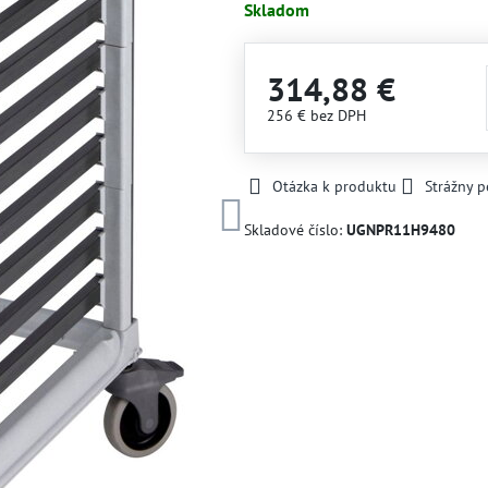
Skladom
314,88 €
256 €
bez DPH
Otázka k produktu
Strážny p
Skladové číslo:
UGNPR11H9480