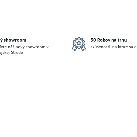
ý showroom
30 Rokov na trhu
ívte náš nový showroom v
skúsenosti, na ktoré sa 
jskej Strede