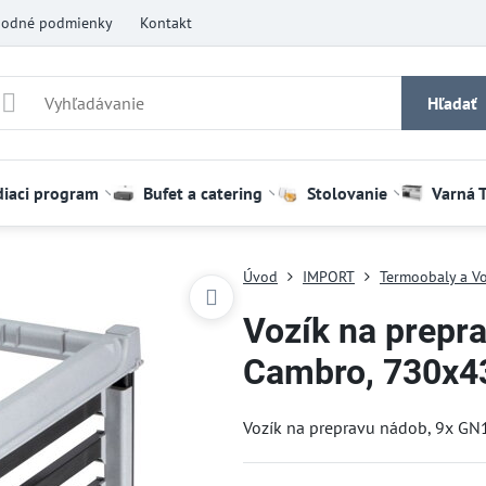
odné podmienky
Kontakt
Hľadať
diaci program
Bufet a catering
Stolovanie
Varná 
Úvod
IMPORT
Termoobaly a Vo
Vozík na prepr
Cambro, 730x
Vozík na prepravu nádob, 9x 