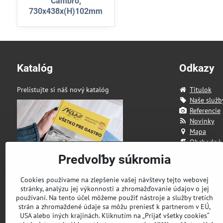
Cambro,
730x438x(H)102mm
Katalóg
Odkazy
Prelistujte si náš nový katalóg
Titulok
Naše služb
Referencie
Novinky
Mapa
Obchodné
Kontakt
Predvoľby súkromia
Cookies používame na zlepšenie vašej návštevy tejto webovej
stránky, analýzu jej výkonnosti a zhromažďovanie údajov o jej
používaní. Na tento účel môžeme použiť nástroje a služby tretích
strán a zhromaždené údaje sa môžu preniesť k partnerom v EÚ,
USA alebo iných krajinách. Kliknutím na „Prijať všetky cookies“