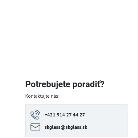
Potrebujete poradiť?
Kontaktujte nás:
+421 914 27 44 27
skglass​@skglass​.sk