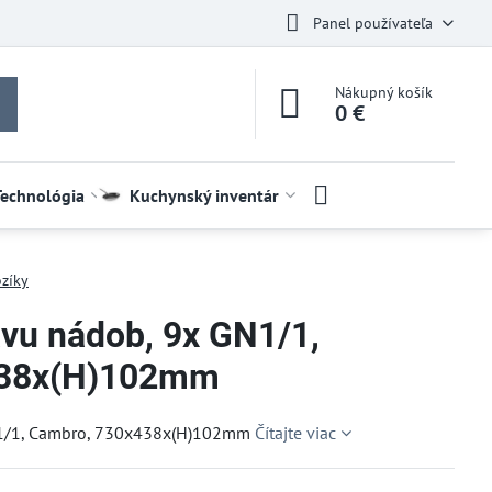
Panel používateľa
Nákupný košík
0 €
Technológia
Kuchynský inventár
zíky
avu nádob, 9x GN1/1,
438x(H)102mm
GN1/1, Cambro, 730x438x(H)102mm
Čítajte viac