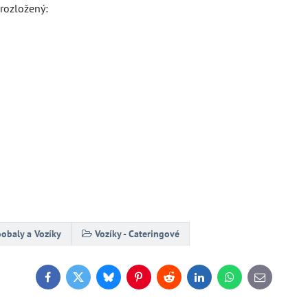
rozložený:
obaly a Vozíky
Vozíky - Cateringové
Facebook
Twitter
Bluesky
Pinterest
Reddit
LinkedIn
WhatsApp
E-
mail