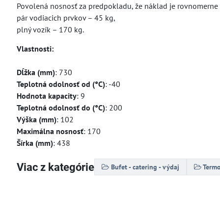
Povolená nosnosť za predpokladu, že náklad je rovnomerne 
pár vodiacich prvkov – 45 kg,
plný vozík – 170 kg.
Vlastnosti:
Dĺžka (mm)
: 730
Teplotná odolnosť od (°C)
: -40
Hodnota kapacity
: 9
Teplotná odolnosť do (°C)
: 200
Výška (mm)
: 102
Maximálna nosnosť
: 170
Šírka (mm)
: 438
Viac z kategórie
Bufet - catering - výdaj
Termo