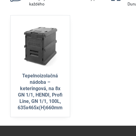
každého
Duna
Tepelnoizolačná
nádoba –
keteringová, na 8x
GN 1/1, HENDI, Profi
Line, GN 1/1, 100L,
635x465x(H)660mm