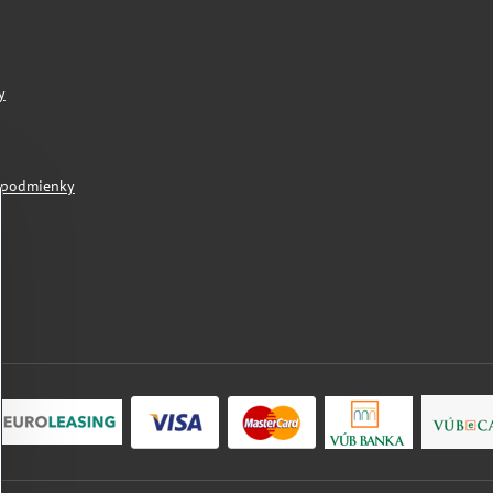
y
 podmienky