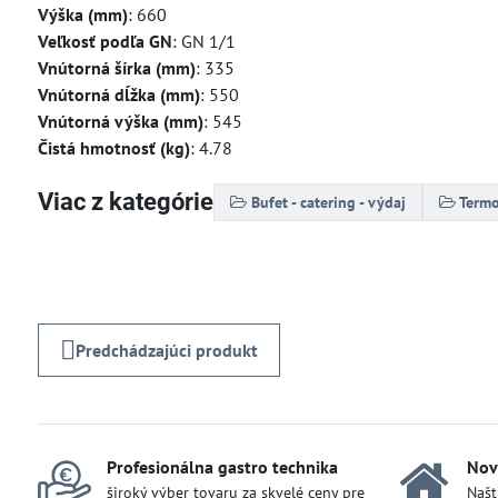
Výška (mm)
: 660
Veľkosť podľa GN
: GN 1/1
Vnútorná šírka (mm)
: 335
Vnútorná dĺžka (mm)
: 550
Vnútorná výška (mm)
: 545
Čistá hmotnosť (kg)
: 4.78
Viac z kategórie
Bufet - catering - výdaj
Termo
Predchádzajúci produkt
Profesionálna gastro technika
Nov
široký výber tovaru za skvelé ceny pre
Našt