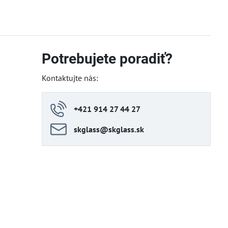
Potrebujete poradiť?
Kontaktujte nás:
+421 914 27 44 27
skglass​@skglass​.sk