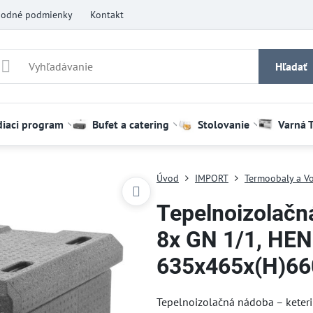
odné podmienky
Kontakt
Hľadať
diaci program
Bufet a catering
Stolovanie
Varná 
Úvod
IMPORT
Termoobaly a Vo
Tepelnoizolačn
8x GN 1/1, HEND
635x465x(H)6
Tepelnoizolačná nádoba – keteri