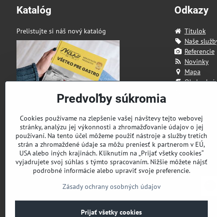
Katalóg
Odkazy
Prelistujte si náš nový katalóg
Titulok
Naše služb
Referencie
Novinky
Mapa
Obchodné
Kontakt
Predvoľby súkromia
Cookies používame na zlepšenie vašej návštevy tejto webovej
stránky, analýzu jej výkonnosti a zhromažďovanie údajov o jej
používaní. Na tento účel môžeme použiť nástroje a služby tretích
strán a zhromaždené údaje sa môžu preniesť k partnerom v EÚ,
USA alebo iných krajinách. Kliknutím na „Prijať všetky cookies“
vyjadrujete svoj súhlas s týmto spracovaním. Nižšie môžete nájsť
podrobné informácie alebo upraviť svoje preferencie.
Zásady ochrany osobných údajov
Prijať všetky cookies