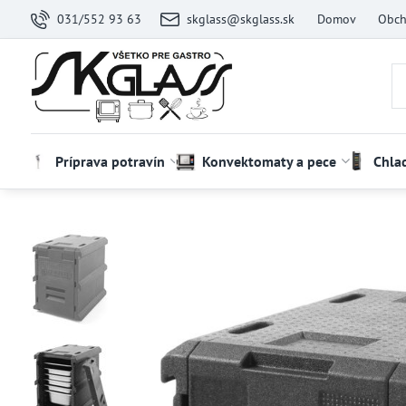
031/552 93 63
skglass@skglass.sk
Domov
Obch
Príprava potravín
Konvektomaty a pece
Chla