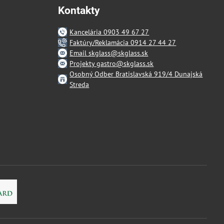
Kontakty
Kancelária 0903 49 67 27
Faktúry/Reklamácia 0914 27 44 27
Email skglass@skglass.sk
Projekty gastro@skglass.sk
Osobný Odber Bratislavská 919/4 Dunajská
Streda