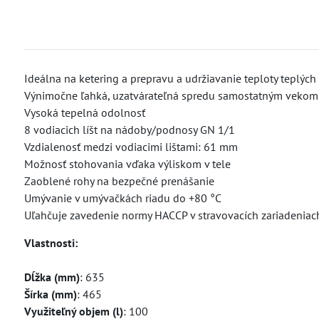
Ideálna na ketering a prepravu a udržiavanie teploty teplý
Výnimočne ľahká, uzatvárateľná spredu samostatným vekom
Vysoká tepelná odolnosť
8 vodiacich líšt na nádoby/podnosy GN 1/1
Vzdialenosť medzi vodiacimi lištami: 61 mm
Možnosť stohovania vďaka výliskom v tele
Zaoblené rohy na bezpečné prenášanie
Umývanie v umývačkách riadu do +80 °C
Uľahčuje zavedenie normy HACCP v stravovacích zariadeniac
Vlastnosti:
Dĺžka (mm)
: 635
Šírka (mm)
: 465
Využiteľný objem (l)
: 100