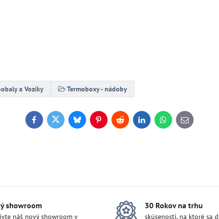
obaly a Vozíky
Termoboxy - nádoby
Facebook
Twitter
Bluesky
Pinterest
Reddit
LinkedIn
WhatsApp
E-
mail
ý showroom
30 Rokov na trhu
ívte náš nový showroom v
skúsenosti, na ktoré sa 