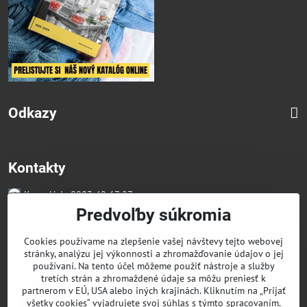
Odkazy
Kontakty
Kancelária 0903 49 67 27
Faktúry/Reklamácia 0914 27 44 27
Predvoľby súkromia
Email skglass@skglass.sk
Projekty gastro@skglass.sk
Cookies používame na zlepšenie vašej návštevy tejto webovej
Osobný Odber Bratislavská 919/4 Dunajská Streda
stránky, analýzu jej výkonnosti a zhromažďovanie údajov o jej
používaní. Na tento účel môžeme použiť nástroje a služby
tretích strán a zhromaždené údaje sa môžu preniesť k
partnerom v EÚ, USA alebo iných krajinách. Kliknutím na „Prijať
všetky cookies“ vyjadrujete svoj súhlas s týmto spracovaním.