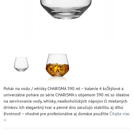
Pohár na vodu / whisky CHARISMA 390 ml – balenie 4 ksŠtýlové a
univerzálne poháre zo série CHARISMA s objemom 390 ml sú ideálne
na servírovanie vody, whisky, nealkoholických nápojov či miešaných
drinkov. Ich elegantný tvar a pevné dno zaručujú stabilitu aj dlhú
životnosť – vhodné pre profesionálne aj domáce použitie
Čítajte viac