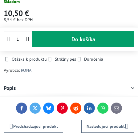
Skladom
10,50 €
8,54 €
bez DPH
Do košíka
Otázka k produktu
Strážny pes
Doručenia
Výrobca:
RONA
Popis
Facebook
Twitter
Bluesky
Pinterest
Reddit
LinkedIn
WhatsApp
E-
mail
Predchádzajúci produkt
Nasledujúci produkt