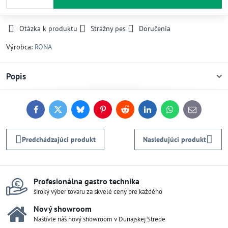
Otázka k produktu
Strážny pes
Doručenia
Výrobca:
RONA
Popis
Facebook
Twitter
Bluesky
Pinterest
Reddit
LinkedIn
WhatsApp
E-
mail
Predchádzajúci produkt
Nasledujúci produkt
Profesionálna gastro technika
široký výber tovaru za skvelé ceny pre každého
Nový showroom
Naštívte náš nový showroom v Dunajskej Strede