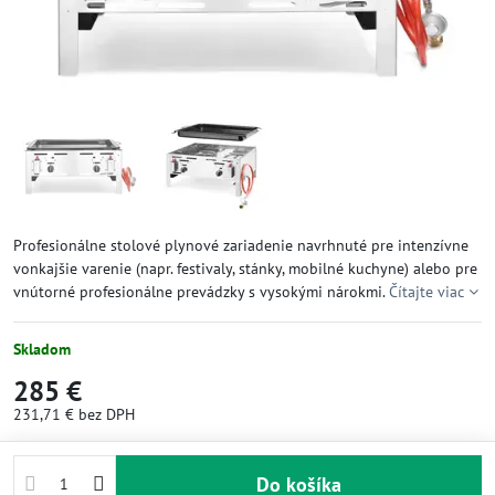
Profesionálne stolové plynové zariadenie navrhnuté pre intenzívne
vonkajšie varenie (napr. festivaly, stánky, mobilné kuchyne) alebo pre
vnútorné profesionálne prevádzky s vysokými nárokmi.
Čítajte viac
Skladom
285 €
231,71 €
bez DPH
Do košíka