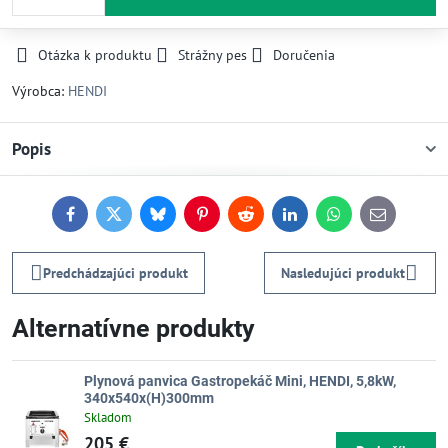
Otázka k produktu
Strážny pes
Doručenia
Výrobca:
HENDI
Popis
Facebook
Twitter
Bluesky
Pinterest
Reddit
LinkedIn
WhatsApp
E-
mail
Predchádzajúci produkt
Nasledujúci produkt
Alternatívne produkty
Plynová panvica Gastropekáč Mini, HENDI, 5,8kW,
340x540x(H)300mm
Skladom
205 €