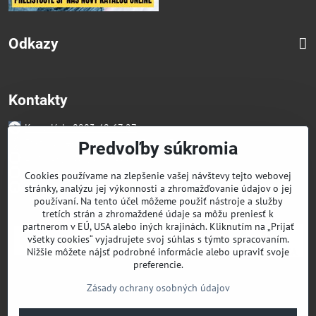
Odkazy
Kontakty
Kancelária 0903 49 67 27
Faktúry/Reklamácia 0914 27 44 27
Predvoľby súkromia
Email skglass@skglass.sk
Projekty gastro@skglass.sk
Cookies používame na zlepšenie vašej návštevy tejto webovej
Osobný Odber Bratislavská 919/4 Dunajská Streda
stránky, analýzu jej výkonnosti a zhromažďovanie údajov o jej
používaní. Na tento účel môžeme použiť nástroje a služby
tretích strán a zhromaždené údaje sa môžu preniesť k
partnerom v EÚ, USA alebo iných krajinách. Kliknutím na „Prijať
všetky cookies“ vyjadrujete svoj súhlas s týmto spracovaním.
Nižšie môžete nájsť podrobné informácie alebo upraviť svoje
preferencie.
Zásady ochrany osobných údajov