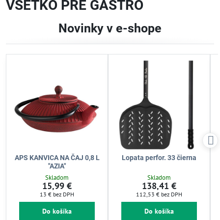
VŠETKO PRE GASTRO
Novinky v e-shope
APS KANVICA NA ČAJ 0,8 L
Lopata perfor. 33 čierna
"AZIA"
Skladom
Skladom
15,99 €
138,41 €
13 €
bez DPH
112,53 €
bez DPH
Do košíka
Do košíka