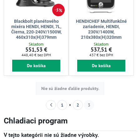
5%
Blackbolt planétového
HENDICHEF Multifunkčné
mixéra HENDI, HENDI, 7L,
zariadenie, HENDI,
Čierna, 220-240V/1500W,
230V/1400W,
460x310x(H)379mm
210x380x(H)320mm
Skladom
Skladom
551,53 €
537,51 €
448,40 €
bez DPH
437 €
bez DPH
Do košíka
Do košíka
Nie sú žiadne ďalšie produkty.
1
2
3
Chladiaci program