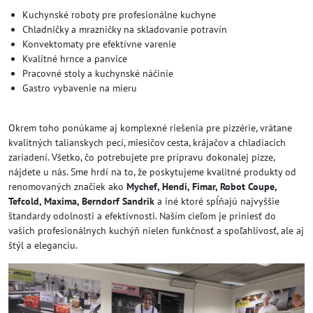
Kuchynské roboty pre profesionálne kuchyne
Chladničky a mrazničky na skladovanie potravín
Konvektomaty pre efektívne varenie
Kvalitné hrnce a panvice
Pracovné stoly a kuchynské náčinie
Gastro vybavenie na mieru
Okrem toho ponúkame aj komplexné riešenia pre pizzérie, vrátane
kvalitných talianskych pecí, miesičov cesta, krájačov a chladiacich
zariadení. Všetko, čo potrebujete pre prípravu dokonalej pizze,
nájdete u nás. Sme hrdí na to, že poskytujeme kvalitné produkty od
renomovaných značiek ako
Mychef, Hendi, Fimar, Robot Coupe,
Tefcold, Maxima, Berndorf Sandrik
a iné ktoré spĺňajú najvyššie
štandardy odolnosti a efektívnosti. Naším cieľom je priniesť do
vašich profesionálnych kuchýň nielen funkčnosť a spoľahlivosť, ale aj
štýl a eleganciu.