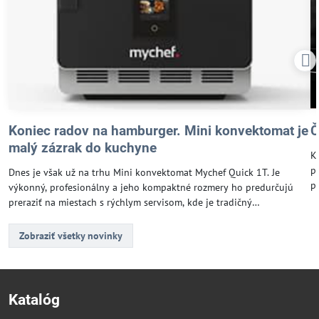
Koniec radov na hamburger. Mini konvektomat je
Č
malý zázrak do kuchyne
K
p
Dnes je však už na trhu Mini konvektomat Mychef Quick 1T. Je
p
výkonný, profesionálny a jeho kompaktné rozmery ho predurčujú
b
preraziť na miestach s rýchlym servisom, kde je tradičný
f
konvektomat pre svoje rozmery len ťažko uplatniteľný.
Zobraziť všetky novinky
Katalóg